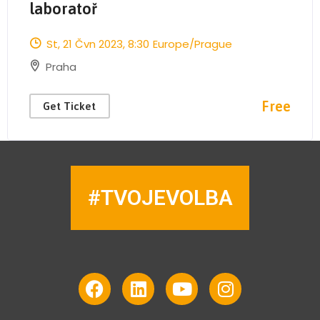
laboratoř
St, 21 Čvn 2023
, 8:30
Europe/Prague
Praha
Free
Get Ticket
#TVOJEVOLBA