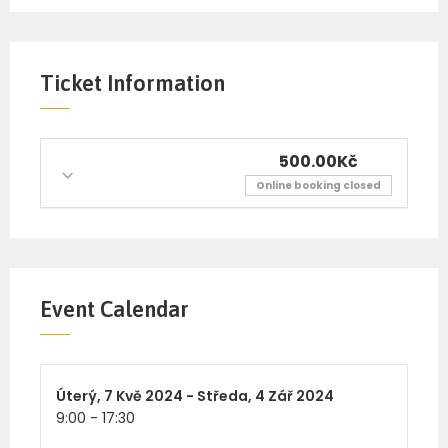
dobrého počasí probíhat i ve venkovních
prostorách univerzity v krásném prostředí
plných vzácných stromů a kvetoucích rostlin.
Ticket Information
500.00Kč
Online booking closed
Event Calendar
Úterý,
7 Kvě 2024 -
Středa,
4 Zář 2024
9:00
-
17:30