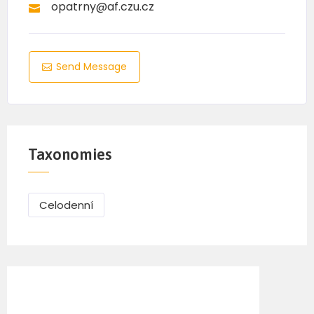
opatrny@af.czu.cz
Send Message
Taxonomies
Celodenní