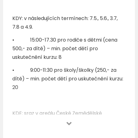
KDY: v následujících termínech: 7.5., 5.6., 3.7,
7.8 a 4.9.
• 15:00-17.30 pro rodiče s dětmi (cena
500,- za dítě) – min. počet dětí pro
uskutečnění kurzu: 8
• 9:00-11:30 pro školy/školky (250,- za
dítě) – min. počet dětí pro uskutečnění kurzu:
20
KDE: sraz v areálu České Zemědělské
Univerzity v Praze, Kamýcká 957. Budova
FAPPZ B, učebna B109. Aktivity budou za