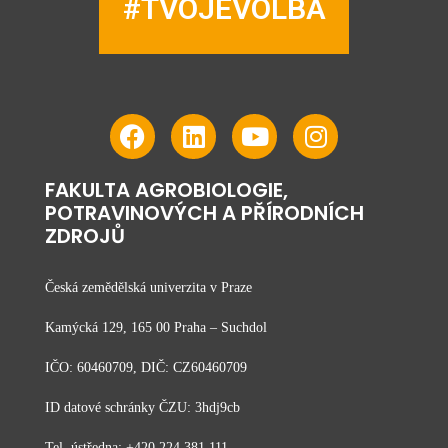
#TVOJEVOLBA
FAKULTA AGROBIOLOGIE,
POTRAVINOVÝCH A PŘÍRODNÍCH
ZDROJŮ
Česká zemědělská univerzita v Praze
Kamýcká 129, 165 00 Praha – Suchdol
IČO: 60460709, DIČ: CZ60460709
ID datové schránky ČZU: 3hdj9cb
Tel. ústředna: +420 224 381 111