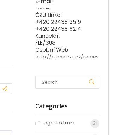
E-mail:
ČZU Linka:
+420 22438 3519
+420 22438 6214
Kancelář:
FLE/368
Osobní Web:
http://home.czu.cz/remes
Categories
agrofakta.cz
31