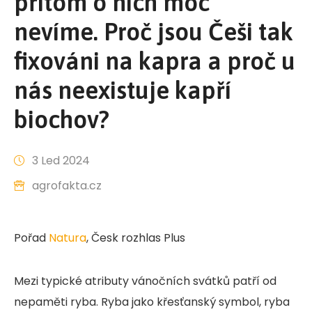
přitom o nich moc
nevíme. Proč jsou Češi tak
fixováni na kapra a proč u
nás neexistuje kapří
biochov?
3 Led 2024
agrofakta.cz
Pořad
Natura
, Česk rozhlas Plus
Mezi typické atributy vánočních svátků patří od
nepaměti ryba. Ryba jako křesťanský symbol, ryba