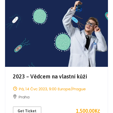
2023 – Vědcem na vlastní kůži
Pá, 14 Čvc 2023
, 9:00
Europe/Prague
Praha
1,500.00Kč
Get Ticket