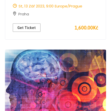
St, 13 Zář 2023
, 9:00
Europe/Prague
Praha
1,600.00Kč
Get Ticket