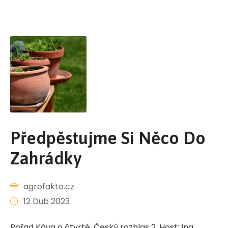
Předpěstujme Si Něco Do
Zahrádky
agrofakta.cz
12 Dub 2023
Pořad Káva o čtvrté, Český rozhlas 2. Host: Ing.