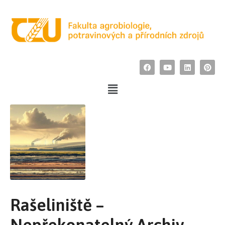
Rašeliniště –
Nepřekonatelný Archiv