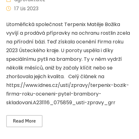
17 Lis 2023
Litoměřická společnost Terpenix Matěje Božika
vyvíjí a prodává přípravky na ochranu rostlin zcela
na přírodní bázi. Teď získala ocenění Firma roku
2023 Ústeckého kraje. U poroty uspěla i díky
speciálnímu pytli na brambory. Ty v něm vydrží
několik měsíců, aniž by začaly klíčit nebo se
zhoršovala jejich kvalita. Celý článek na
https://www.idnes.cz/usti/zpravy/terpenix-bozik-
firma-roku-oceneni-pytel-brambory-
skladovani.A231116_075859_usti-zpravy_grr
Read More