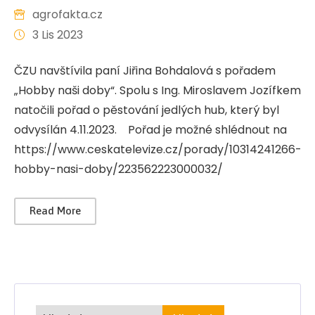
agrofakta.cz
3 Lis 2023
ČZU navštívila paní Jiřina Bohdalová s pořadem
„Hobby naši doby“. Spolu s Ing. Miroslavem Jozífkem
natočili pořad o pěstování jedlých hub, který byl
odvysílán 4.11.2023. Pořad je možné shlédnout na
https://www.ceskatelevize.cz/porady/10314241266-
hobby-nasi-doby/223562223000032/
Read More