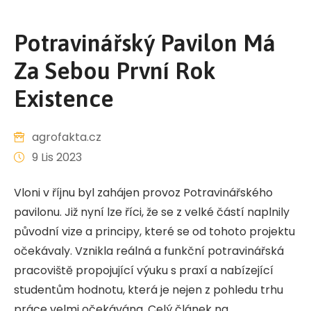
Potravinářský Pavilon Má
Za Sebou První Rok
Existence
agrofakta.cz
9 Lis 2023
Vloni v říjnu byl zahájen provoz Potravinářského
pavilonu. Již nyní lze říci, že se z velké částí naplnily
původní vize a principy, které se od tohoto projektu
očekávaly. Vznikla reálná a funkční potravinářská
pracoviště propojující výuku s praxí a nabízející
studentům hodnotu, která je nejen z pohledu trhu
práce velmi očekávána. Celý článek na