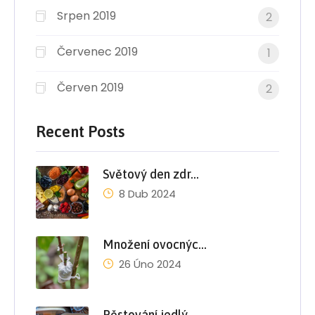
Srpen 2019
2
Červenec 2019
1
Červen 2019
2
Recent Posts
Světový den zdr…
8 Dub 2024
Množení ovocnýc…
26 Úno 2024
Pěstování jedlý…