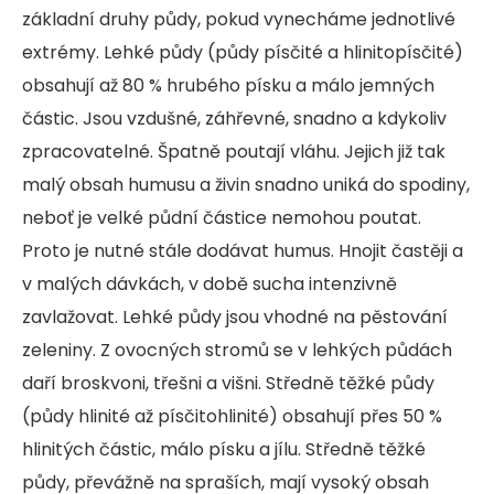
základní druhy půdy, pokud vynecháme jednotlivé
extrémy. Lehké půdy (půdy písčité a hlinitopísčité)
obsahují až 80 % hrubého písku a málo jemných
částic. Jsou vzdušné, záhřevné, snadno a kdykoliv
zpracovatelné. Špatně poutají vláhu. Jejich již tak
malý obsah humusu a živin snadno uniká do spodiny,
neboť je velké půdní částice nemohou poutat.
Proto je nutné stále dodávat humus. Hnojit častěji a
v malých dávkách, v době sucha intenzivně
zavlažovat. Lehké půdy jsou vhodné na pěstování
zeleniny. Z ovocných stromů se v lehkých půdách
daří broskvoni, třešni a višni. Středně těžké půdy
(půdy hlinité až písčitohlinité) obsahují přes 50 %
hlinitých částic, málo písku a jílu. Středně těžké
půdy, převážně na spraších, mají vysoký obsah