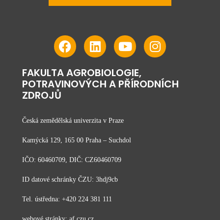
FAKULTA AGROBIOLOGIE,
POTRAVINOVÝCH A PŘÍRODNÍCH
ZDROJŮ
Česká zemědělská univerzita v Praze
Kamýcká 129, 165 00 Praha – Suchdol
IČO: 60460709, DIČ: CZ60460709
ID datové schránky ČZU: 3hdj9cb
Tel. ústředna: +420 224 381 111
webové stránky: af.czu.cz