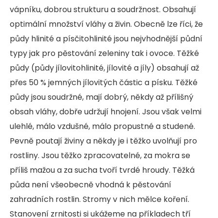
vápníku, dobrou strukturu a soudržnost. Obsahují
optimální množství vláhy a živin. Obecně lze říci, že
půdy hlinité a písčitohlinité jsou nejvhodnější půdní
typy jak pro pěstování zeleniny tak i ovoce. Těžké
půdy (půdy jílovitohlinité, jílovité a jíly) obsahují až
přes 50 % jemných jílovitých částic a písku. Těžké
půdy jsou soudržné, mají dobrý, někdy až přílišný
obsah vláhy, dobře udržují hnojení. Jsou však velmi
ulehlé, málo vzdušné, málo propustné a studené.
Pevně poutají živiny a někdy je i těžko uvolňují pro
rostliny. Jsou těžko zpracovatelné, za mokra se
příliš mažou a za sucha tvoří tvrdé hroudy. Těžká
půda není všeobecně vhodná k pěstování
zahradních rostlin. Stromy v nich mělce koření.
Stanovení zrnitosti si ukážeme na příkladech tří