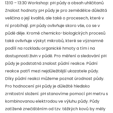
13:10 – 13:30 Workshop: pH půdy a obsah uhličitanů
Znalost hodnoty pH půdy je pro zemědělce důležitá
veličina o její kvalitě, ale také o procesech, které v
ní probíhají. pH půdy ovlivňuje skoro vše, co se v
půdě děje. Kromě chemicko-biologických procesů
také ovlivňuje výskyt mikrobů, které se významně
podílí na rozkladu organické hmoty a tím i na
dostupnosti živin v půdě. Pro měření a sledování pH
půdy je podstatná znalost půdní reakce. Půdní
reakce patří mezi nejdůležitější ukazatele půdy.
Díky půdní reakci můžeme poznat úrodnost půdy.
Pro hodnocení pH půdy je důležité hledisko
zrnitostní složení. pH stanovíme pomocí pH metru s
kombinovanou elektrodou ve výluhu půdy. Půdy
zatížené znečištěním od tzv. těžkých kovů by měly