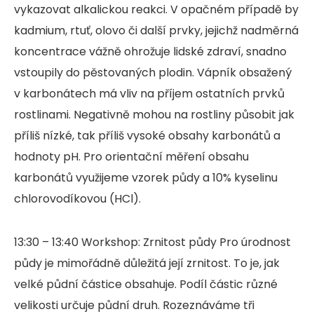
vykazovat alkalickou reakci. V opačném případě by
kadmium, rtuť, olovo či další prvky, jejichž nadměrná
koncentrace vážně ohrožuje lidské zdraví, snadno
vstoupily do pěstovaných plodin. Vápník obsažený
v karbonátech má vliv na příjem ostatních prvků
rostlinami. Negativně mohou na rostliny působit jak
příliš nízké, tak příliš vysoké obsahy karbonátů a
hodnoty pH. Pro orientační měření obsahu
karbonátů využijeme vzorek půdy a 10% kyselinu
chlorovodíkovou (HCl).
13:30 – 13:40 Workshop: Zrnitost půdy Pro úrodnost
půdy je mimořádně důležitá její zrnitost. To je, jak
velké půdní částice obsahuje. Podíl částic různé
velikosti určuje půdní druh. Rozeznáváme tři