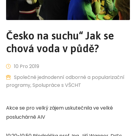
Česko na suchu“ Jak se
chová voda v půdě?
10 Pro 2019
Společné jednodenní odborné a popularizační
programy
‚
Spolupráce s VŠCHT
Akce se pro velký zájem uskutečnila ve velké
posluchárně AIV
10:20-10:50 Přednáška prof. Ing. Jiří Wanner, DrSc.