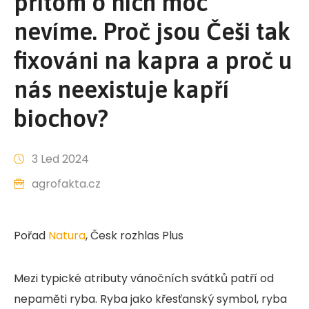
přitom o nich moc
nevíme. Proč jsou Češi tak
fixováni na kapra a proč u
nás neexistuje kapří
biochov?
3 Led 2024
agrofakta.cz
Pořad
Natura
, Česk rozhlas Plus
Mezi typické atributy vánočních svátků patří od
nepaměti ryba. Ryba jako křesťanský symbol, ryba