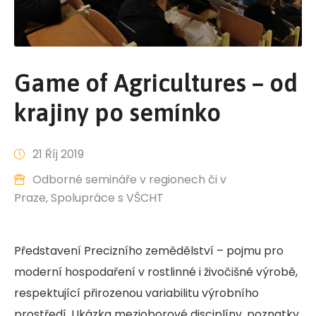
Game of Agricultures – od
krajiny po semínko
21 Říj 2019
Odborné semináře v regionech či v
Praze
‚
Spolupráce s VŠCHT
Představení Precizního zemědělství – pojmu pro
moderní hospodaření v rostlinné i živočišné výrobě,
respektující přirozenou variabilitu výrobního
prostředí. Ukázka mezioborové disciplíny, poznatky