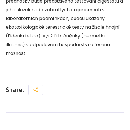
přednášky bude představeno testování digestátu a
jeho složek na bezobratlých organismech v
laboratorních podmínkách, budou ukázány
ekotoxikologické terestrické testy na žížale hnojní
(Eidenia fetida), využití bráněnky (Hermetia
illucens) v odpadovém hospodářství a řešena
možnost
Share: