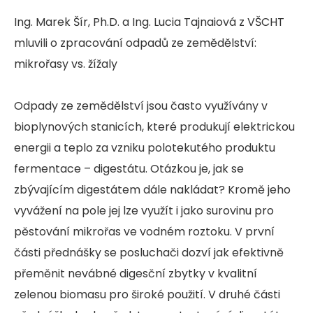
Ing. Marek Šír, Ph.D. a Ing. Lucia Tajnaiová z VŠCHT
mluvili o zpracování odpadů ze zemědělství:
mikrořasy vs. žížaly
Odpady ze zemědělství jsou často využívány v
bioplynových stanicích, které produkují elektrickou
energii a teplo za vzniku polotekutého produktu
fermentace – digestátu. Otázkou je, jak se
zbývajícím digestátem dále nakládat? Kromě jeho
vyvážení na pole jej lze využít i jako surovinu pro
pěstování mikrořas ve vodném roztoku. V první
části přednášky se posluchači dozví jak efektivně
přeměnit nevábné digesční zbytky v kvalitní
zelenou biomasu pro široké použití. V druhé části