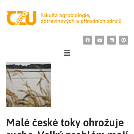
Malé české toky ohrožuje