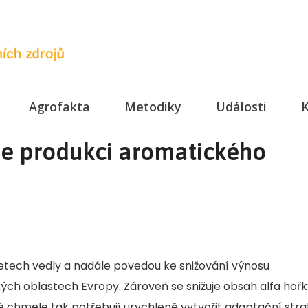
Agrofakta
Metodiky
Události
K
e produkci aromatického
 letech vedly a nadále povedou ke snižování výnosu
ch oblastech Evropy. Zároveň se snižuje obsah alfa hoř
elé chmele tak potřebují urychleně vytvořit adaptační stra