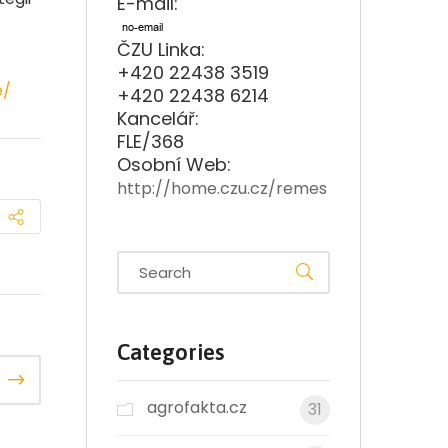
E-mail:
ČZU Linka:
+420 22438 3519
e/
+420 22438 6214
Kancelář:
FLE/368
Osobní Web:
http://home.czu.cz/remes
Categories
agrofakta.cz
31