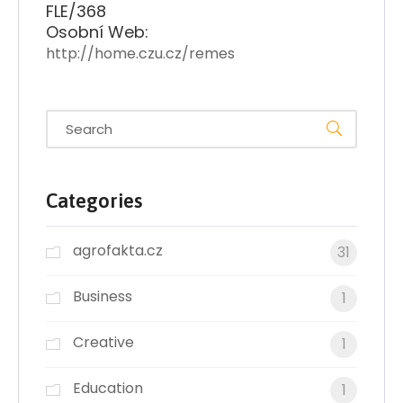
FLE/368
Osobní Web:
http://home.czu.cz/remes
Categories
agrofakta.cz
31
Business
1
Creative
1
Education
1